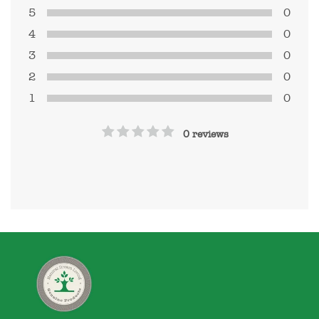
5
0
4
0
3
0
2
0
1
0
0 reviews