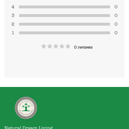
4
0
3
0
2
0
1
0
0 reviews
Natural Dream Living
