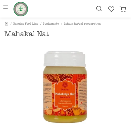
Skip to main content
Genuine Food Line
Suplemento
Leham herbal preparation
Mahakal Nat