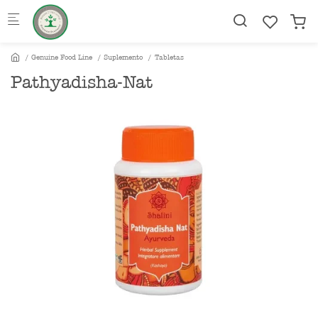
Skip to main content
Genuine Food Line
Suplemento
Tabletas
Pathyadisha-Nat