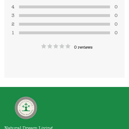
4
0
3
0
2
0
1
0
0 reviews
Natural Dream Living
