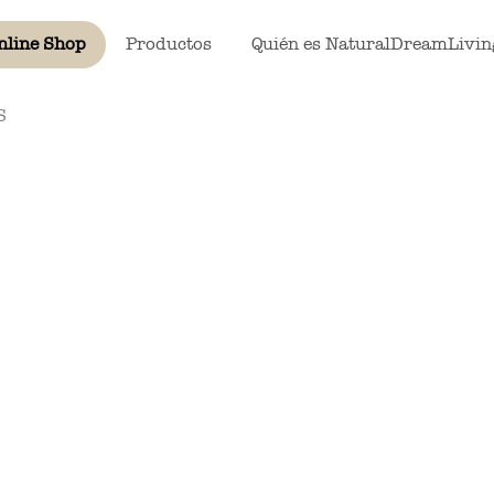
nline Shop
Productos
Quién es NaturalDreamLivin
S