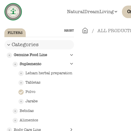
Skip to main content
NaturalDreamLiving
O
ALL PRODUCT
RESET
FILTERS
Categories
Genuine Food Line
Suplemento
Leham herbal preparation
Tabletas
Polvo
Jarabe
Bebidas
Alimentos
Body Care Line