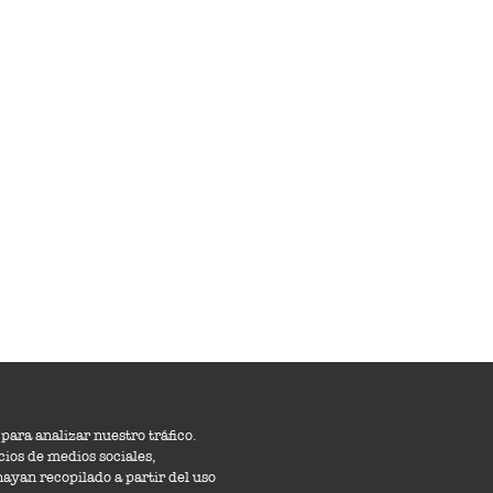
para analizar nuestro tráfico.
ios de medios sociales,
ayan recopilado a partir del uso