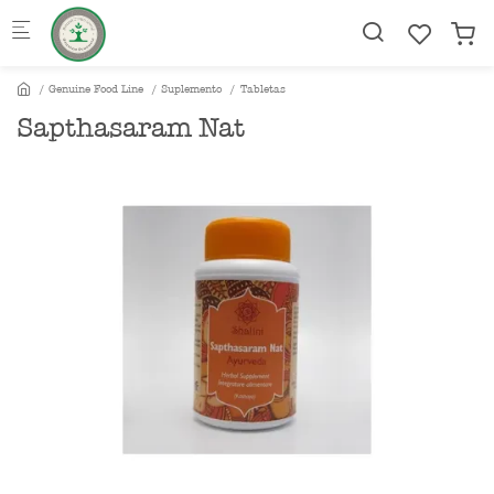
Skip to main content
Genuine Food Line
Suplemento
Tabletas
Sapthasaram Nat