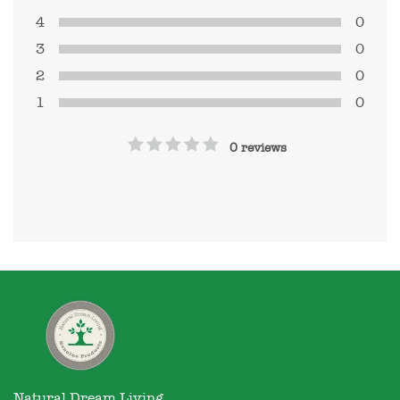
4
0
3
0
2
0
1
0
0 reviews
Natural Dream Living
