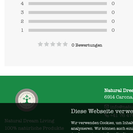
4
0
3
0
2
0
1
0
0 Bewertungen
Natural Dre
6914 Carona,
info@natu
Diese Webseite verwe
+41 76 47
Natural Dream Living

Wir verwenden Cookies, um Inhalte
100% natürliche Produkte
analysieren. Wir können auch ein