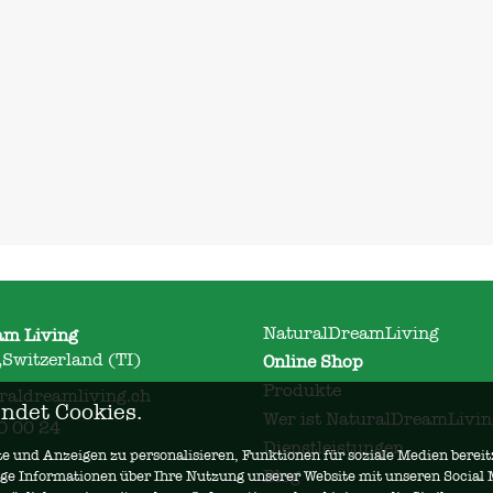
NaturalDreamLiving
am Living
Switzerland (TI)
Online Shop
Produkte
raldreamliving.ch
ndet Cookies.
Wer ist NaturalDreamLivin
0 00 24
Dienstleistungen
 und Anzeigen zu personalisieren, Funktionen für soziale Medien bereit
Blog
ige Informationen über Ihre Nutzung unserer Website mit unseren Social 