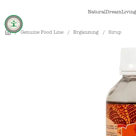
Skip to main content
NaturalDreamLivin
Genuine Food Line
Ergänzung
Sirup