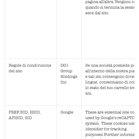
pagina all'altra.Vengono can
quando si termina la sessione
esce dal sito.
Regole di condivisione
DG1
Se una società possiede più s
del sito
Group
all'interno della nostra piat
Holdings
e tali siti contengono divers
Inc
lingue, consentiamo di cond
lo stato del tuo carrello tra 
siti.
PREF,NID, HSID,
Google
These are essential site cook
APISID, SID
used by Google’s reCAPTCH
system. These cookies use a
identifier for tracking
purposes.Further informati