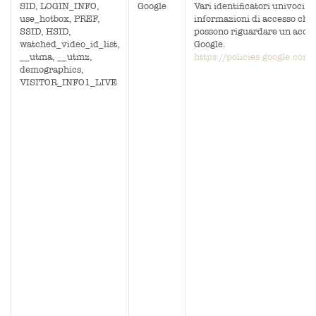
SID, LOGIN_INFO,
Google
Vari identificatori univoci,
use_hotbox, PREF,
informazioni di accesso che
SSID, HSID,
possono riguardare un acco
watched_video_id_list,
Google.
__utma, __utmz,
https://policies.google.com
demographics,
VISITOR_INFO1_LIVE