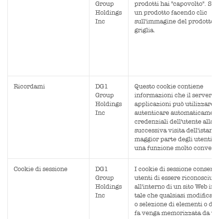
Group
prodotti hai "capovolto". Si 
Holdings
un prodotto facendo clic
Inc
sull'immagine del prodotto n
griglia.
Ricordami
DG1
Questo cookie contiene
Group
informazioni che il server d
Holdings
applicazioni può utilizzare 
Inc
autenticare automaticament
credenziali dell'utente alla
successiva visita dell'istanza
maggior parte degli utenti, 
una funzione molto conveni
Cookie di sessione
DG1
I cookie di sessione consent
Group
utenti di essere riconosciuti
Holdings
all'interno di un sito Web in
Inc
tale che qualsiasi modifica d
o selezione di elementi o dat
fa venga memorizzata da u