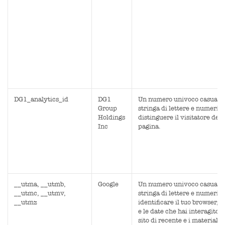
DG1_analytics_id
DG1
Un numero univoco casuale 
Group
stringa di lettere e numeri p
Holdings
distinguere il visitatore dell
Inc
pagina.
__utma, __utmb,
Google
Un numero univoco casuale 
__utmc, __utmv,
stringa di lettere e numeri p
__utmz
identificare il tuo browser, gl
e le date che hai interagito c
sito di recente e i materiali d