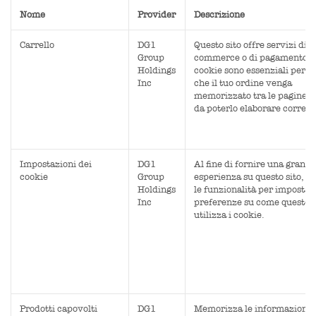
Nome
Provider
Descrizione
Carrello
DG1
Questo sito offre servizi di e
Group
commerce o di pagamento e 
Holdings
cookie sono essenziali per g
Inc
che il tuo ordine venga
memorizzato tra le pagine 
da poterlo elaborare corret
Impostazioni dei
DG1
Al fine di fornire una grande
cookie
Group
esperienza su questo sito, f
Holdings
le funzionalità per impostare
Inc
preferenze su come questo s
utilizza i cookie.
Prodotti capovolti
DG1
Memorizza le informazioni s