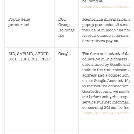
be found at:
https://policies.google.com
Popup delle
DG1
Memorizza informazioni su 
promozioni
Group
popup promozionali sono già
Holdings
visti da te in modo che non
Inc
ripetuti quando si torna a u
determinata pagina.
SID, SAPISID, APISID,
Google
The form and extent of data
SSID, HSID, NID, PREF
collection in this context is
determined by Google and 
include the transmission of 
address and a connection to
user’s Google Account. If y
to restrict the connection to
Google Account, we suggest 
out before using the respect
service.Further information
concerning GM can be found
https://policies.google.com