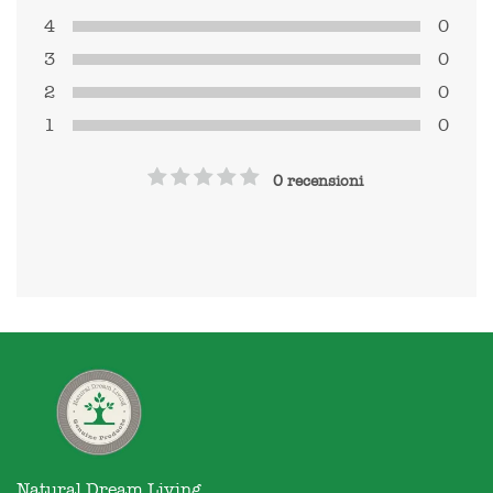
4
0
3
0
2
0
1
0
0 recensioni
Natural Dream Living
