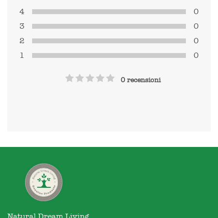
4
0
3
0
2
0
1
0
0 recensioni
Natural Dream Living
