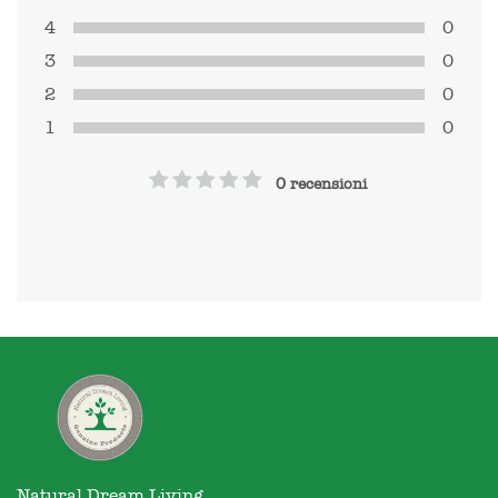
4
0
3
0
2
0
1
0
0 recensioni
Natural Dream Living
