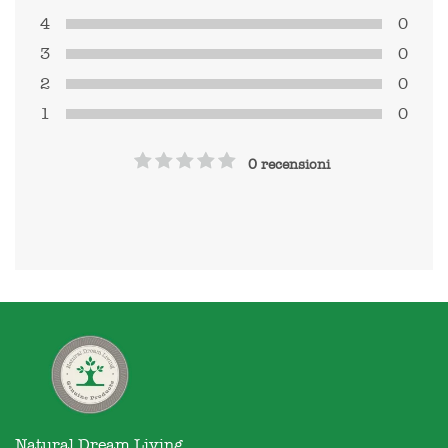
4
0
3
0
2
0
1
0
0 recensioni
Natural Dream Living
