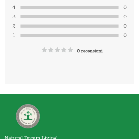
4
0
3
0
2
0
1
0
0 recensioni
Natural Dream Living
