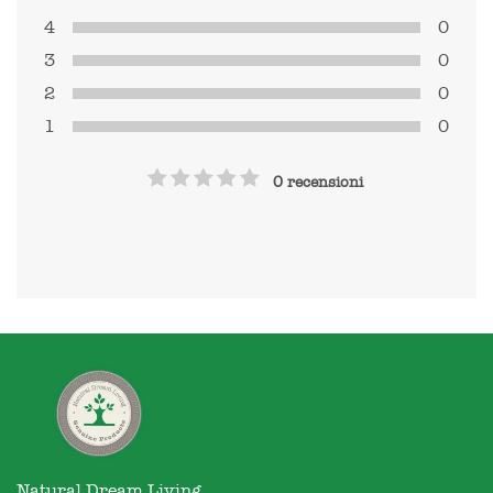
4
0
3
0
2
0
1
0
0 recensioni
Natural Dream Living
