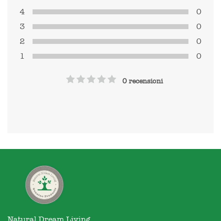
4
0
3
0
2
0
1
0
0 recensioni
Natural Dream Living
