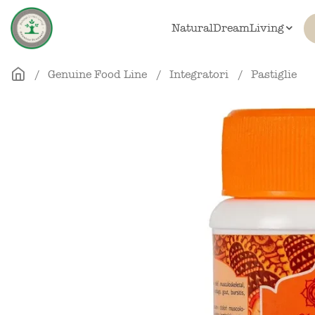
Skip to main content
NaturalDreamLiving
Genuine Food Line
Integratori
Pastiglie