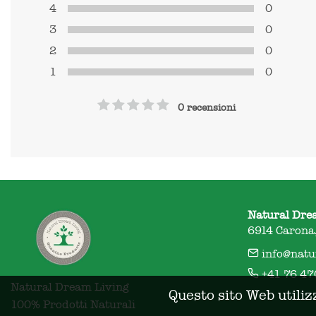
4
0
3
0
2
0
1
0
0 recensioni
Natural Dre
6914 Carona,
info@natu
+41 76 47
Natural Dream Living

Questo sito Web utiliz
100% Prodotti Naturali