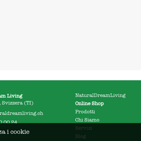
NaturalDreamLiving
am Living
 Svizzera (TI)
Online Shop
Prodotti
raldreamliving.ch
Chi Siamo
0 00 24
Servizi
za i cookie
Blog