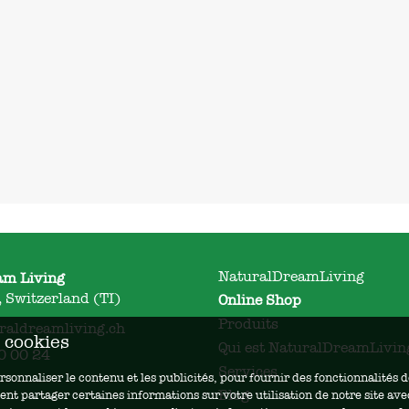
NaturalDreamLiving
am Living
 Switzerland (TI)
Online Shop
Produits
raldreamliving.ch
s cookies
Qui est NaturalDreamLivin
0 00 24
Services
rsonnaliser le contenu et les publicités, pour fournir des fonctionnalités
Blog
nt partager certaines informations sur votre utilisation de notre site av