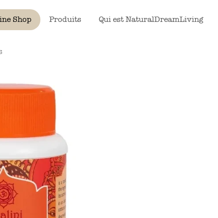
ine Shop
Produits
Qui est NaturalDreamLiving
s