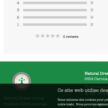
4
0
3
0
2
0
1
0
0 reviews
Natural Dre
6914 Carona,
info@natu
Ce site web utilise de
+41 76 47
Natural Dream Living

Nous utilisons des cookies pour pe
Produits 100% naturels
notre trafic. Nous pouvons égaleme