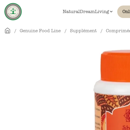
Skip to main content
NaturalDreamLiving
Onl
Genuine Food Line
Supplément
Comprimé