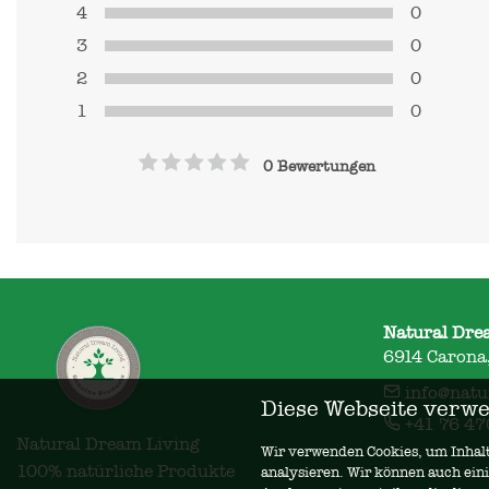
4
0
3
0
2
0
1
0
0 Bewertungen
Natural Dre
6914 Carona,
info@natu
Diese Webseite verwe
+41 76 47
Natural Dream Living

Wir verwenden Cookies, um Inhalte
100% natürliche Produkte
analysieren. Wir können auch ein