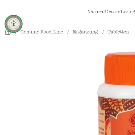
Skip to main content
NaturalDreamLivin
Genuine Food Line
Ergänzung
Tabletten