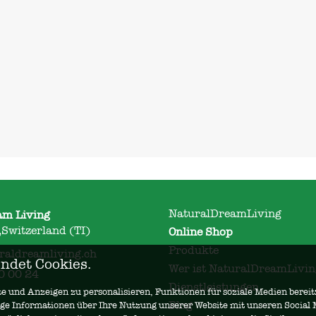
NaturalDreamLiving
am Living
Switzerland (TI)
Online Shop
Produkte
raldreamliving.ch
ndet Cookies.
Wer ist NaturalDreamLivin
0 00 24
Dienstleistungen
 und Anzeigen zu personalisieren, Funktionen für soziale Medien bereit
Blog
ige Informationen über Ihre Nutzung unserer Website mit unseren Social 