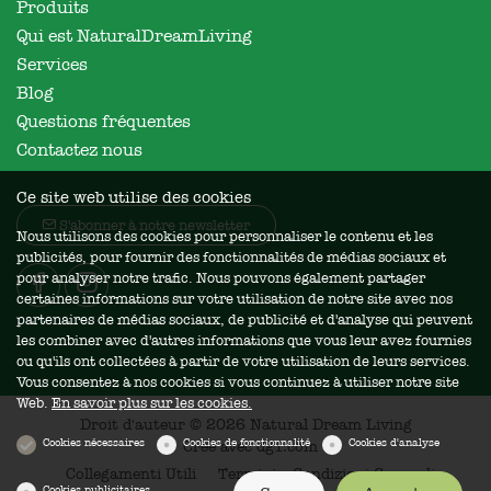
Produits
Qui est NaturalDreamLiving
Services
Blog
Questions fréquentes
Contactez nous
Ce site web utilise des cookies
S'abonner à notre newsletter
Nous utilisons des cookies pour personnaliser le contenu et les
publicités, pour fournir des fonctionnalités de médias sociaux et
pour analyser notre trafic. Nous pouvons également partager
certaines informations sur votre utilisation de notre site avec nos
partenaires de médias sociaux, de publicité et d'analyse qui peuvent
les combiner avec d'autres informations que vous leur avez fournies
ou qu'ils ont collectées à partir de votre utilisation de leurs services.
Vous consentez à nos cookies si vous continuez à utiliser notre site
Web.
En savoir plus sur les cookies.
Droit d'auteur © 2026 Natural Dream Living
Cookies nécessaires
Cookies de fonctionnalité
Cookies d'analyse
Créé avec
dg1.com
Collegamenti Utili
Termini e Condizioni Generali
Cookies publicitaires